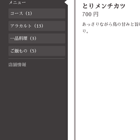
メニュー
とりメンチカツ
コース（1）
700 円
あっさりながら鳥の甘みと旨
アラカルト（13）
り。
一品料理（3）
ご飯もの（5）
店舗情報